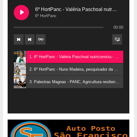
6º HortPanc - Valéria Paschoal nutricionista
6º HortPanc
00:00
1. 6º HortPanc - Valéria Paschoal nutricionista - 6º HortPanc
2. 6º HortPanc - Nuno Madeira, pesquisador da Embrapa Hortaliças - 6º HortPanc
3. Palestras Magnas - PANC, Agricultura resiliente e as mudanças climáticas - 6º HortPanc