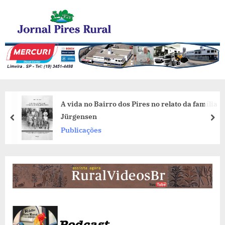
Skip
Jornal Pires Rural
to
content
A vida no Bairro dos Pires no relato da família
Jürgensen
prev
nex
Publicações