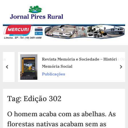
Skip
Jornal Pires Rural
to
content
Revista Memória e Sociedade – História Oral e
Memória Social
prev
nex
Publicações
Tag:
Edição 302
O homem acaba com as abelhas. As
florestas nativas acabam sem as