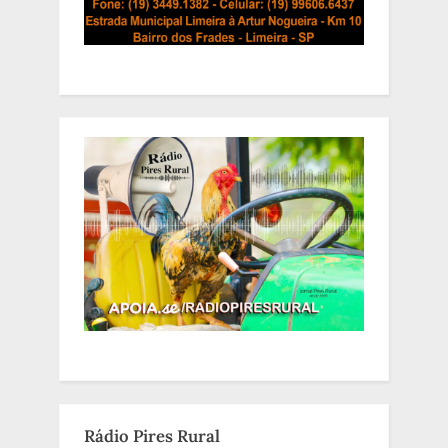
água”
Rádio Pires Rural