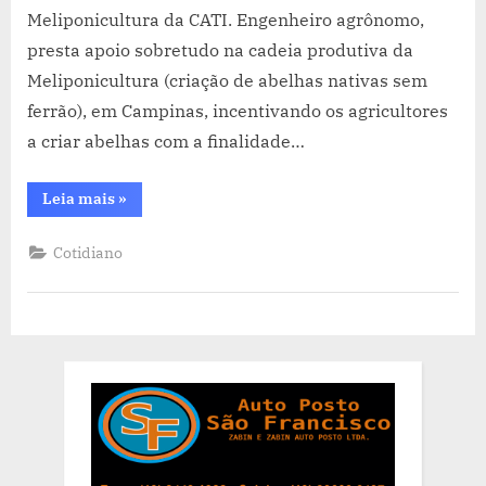
Meliponicultura da CATI. Engenheiro agrônomo,
presta apoio sobretudo na cadeia produtiva da
Meliponicultura (criação de abelhas nativas sem
ferrão), em Campinas, incentivando os agricultores
a criar abelhas com a finalidade…
“O
Leia mais
»
homem
acaba
com
Cotidiano
as
abelhas.
As
florestas
nativas
acabam
sem
as
abelhas
e
o
homem
culmina
sem
a