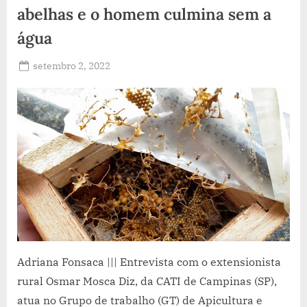
abelhas e o homem culmina sem a
água
Posted
setembro 2, 2022
By
Jornal
on
Pires
Rural
Adriana Fonsaca ||| Entrevista com o extensionista
rural Osmar Mosca Diz, da CATI de Campinas (SP),
atua no Grupo de trabalho (GT) de Apicultura e