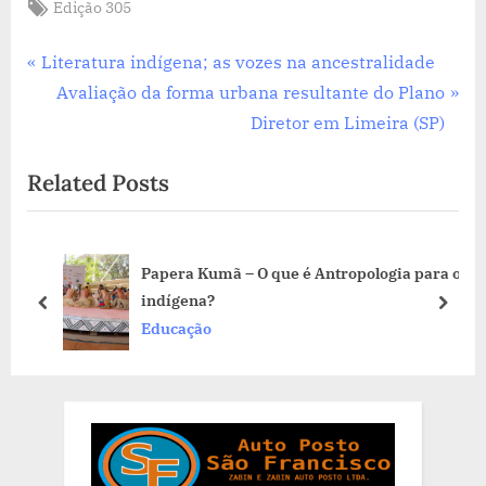
Tags:
Edição 305
Navegação
P
Literatura indígena; as vozes na ancestralidade
r
N
Avaliação da forma urbana resultante do Plano
de
e
e
Diretor em Limeira (SP)
Post
v
x
Related Posts
i
t
o
P
u
o
uem
Papera Kumã – O que é Antropologia para o
s
s
indígena?
P
t
prev
next
Educação
o
:
s
t
: