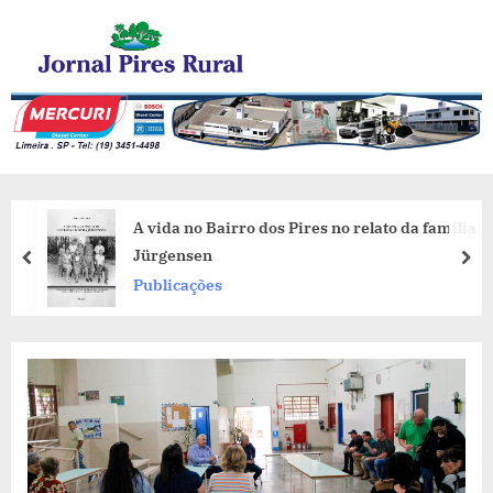
Skip
Jornal Pires Rural
to
content
A vida no Bairro dos Pires no relato da família
Jürgensen
prev
nex
Publicações