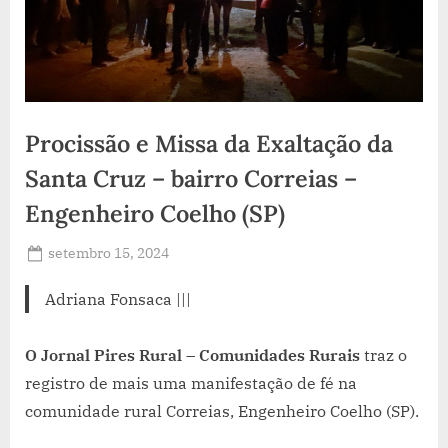
Procissão e Missa da Exaltação da
Santa Cruz – bairro Correias –
Engenheiro Coelho (SP)
Posted
setembro 15, 2024
By
Jornal
on
Pires
Adriana Fonsaca |||
Rural
O Jornal Pires Rural – Comunidades Rurais
traz o
registro de mais uma manifestação de fé na
comunidade rural Correias, Engenheiro Coelho (SP).