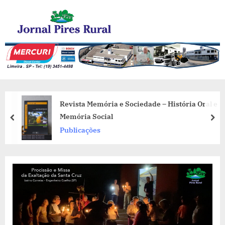
Skip
Jornal Pires Rural
to
content
Revista Memória e Sociedade – História Oral e
Memória Social
prev
nex
Publicações