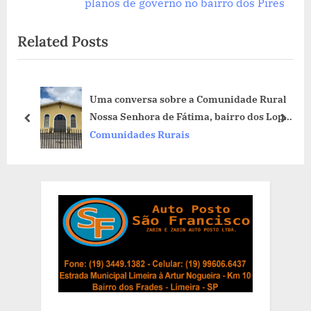
Post
e
v
planos de governo no bairro dos Pires
x
i
Related Posts
t
o
P
u
o
s
dade Rural
Comunidade inaugura a Capela de S
s
P
rro dos Lopes
com memorial histórico religioso
t
o
prev
next
Comunidades Rurais
:
s
t
: